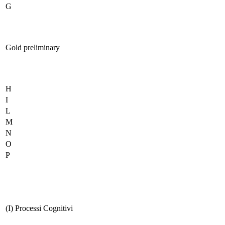
G
Gold preliminary
H
I
L
M
N
O
P
(I) Processi Cognitivi