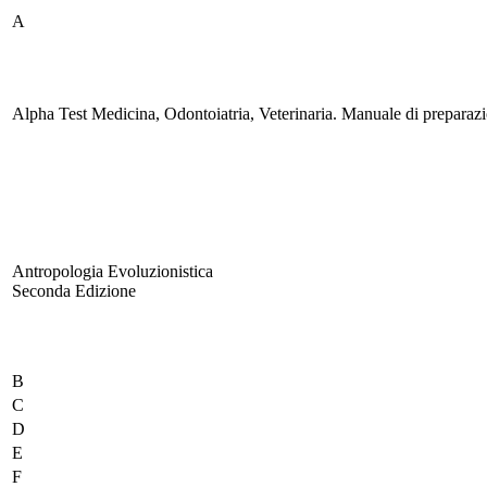
A
Alpha Test Medicina, Odontoiatria, Veterinaria. Manuale di preparaz
Antropologia Evoluzionistica
Seconda Edizione
B
C
D
E
F